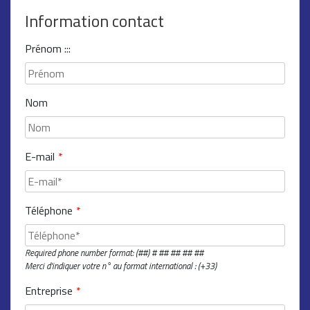
Information contact
Prénom :::
Nom
E-mail
*
Téléphone
*
Required phone number format: (##) # ## ## ## ##
Merci d'indiquer votre n° au format international : (+33)
Entreprise
*